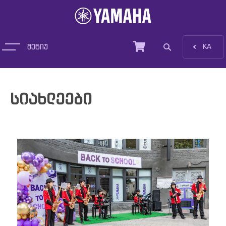
მენიუ
EN
KA
პროდუქცია
სიახლეები
სიახლეები
დახმარება და ტრეინინგი
სერვისები
ჩვენ შესახებ